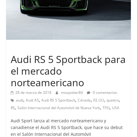
Lanzamientos
Audi RS 5 Sportback para
el mercado
norteamericano
28 de marzo de 2018
mospotter84
0 comentarios
,
,
,
,
,
,
audi
Audi A5
Audi RS 5 Sportback
Cánada
EE.UU
quattro
,
,
,
RS
Salón Internacional del Automóvil de Nueva York
TFSI
USA
Audi Sport lanza al mercado norteamericano y
canadiense el Audi RS 5 Sportback, que hace su debut
en el Salón Internacional del Automóvil