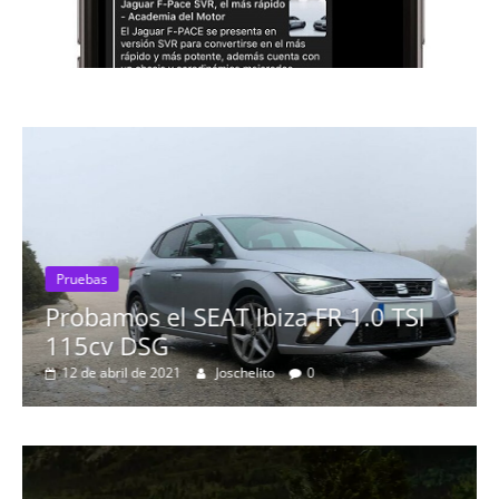
Pruebas
Probamos el SEAT Ibiza FR 1.0 TSI
115cv DSG
12 de abril de 2021
Joschelito
0