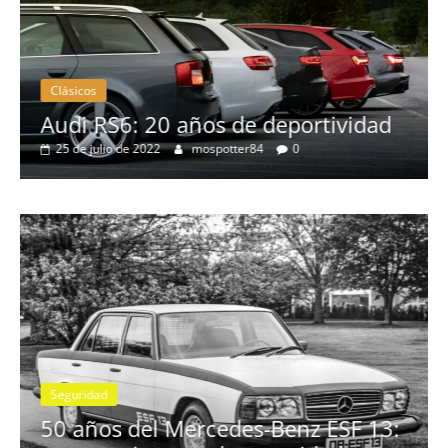
Clásicos
no
Audi RS6: 20 años de deportividad
25 de julio de 2022
mospotter84
0
Seguridad
se
50 años del Mercedes-Benz ESF 13: