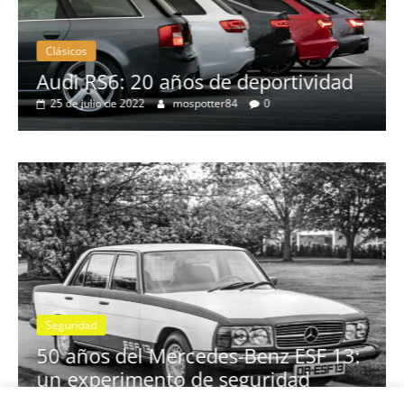
Clásicos
no
Audi RS6: 20 años de deportividad
25 de julio de 2022
mospotter84
0
Seguridad
se
50 años del Mercedes-Benz ESF 13:
un experimento de seguridad
31 de mayo de 2022
mospotter84
0