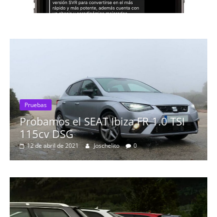
Pruebas
Probamos el SEAT Ibiza FR 1.0 TSI
115cv DSG
12 de abril de 2021
Joschelito
0