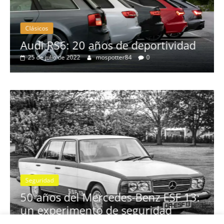
Clásicos
no
Audi RS6: 20 años de deportividad
25 de julio de 2022
mospotter84
0
Seguridad
se
50 años del Mercedes-Benz ESF 13:
un experimento de seguridad
31 de mayo de 2022
mospotter84
0