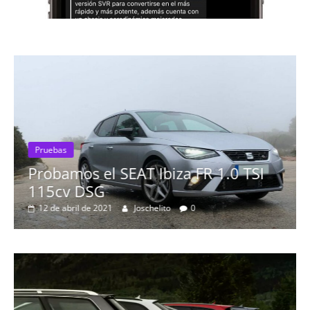
Pruebas
Probamos el SEAT Ibiza FR 1.0 TSI
115cv DSG
12 de abril de 2021
Joschelito
0