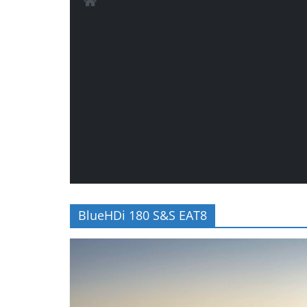
BlueHDi 180 S&S EAT8