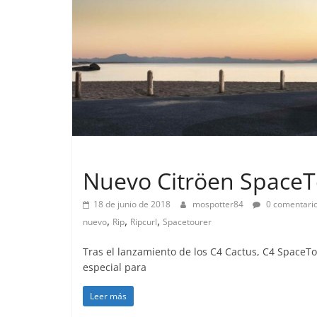
Lanzamientos
Nuevo Citröen SpaceTo
18 de junio de 2018
mospotter84
0 comentari
,
,
,
nuevo
Rip
Ripcurl
Spacetourer
Tras el lanzamiento de los C4 Cactus, C4 SpaceTo
especial para
Leer más