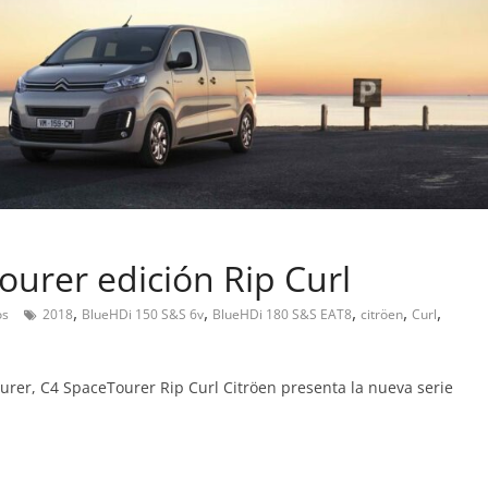
urer edición Rip Curl
,
,
,
,
,
os
2018
BlueHDi 150 S&S 6v
BlueHDi 180 S&S EAT8
citröen
Curl
Pruebas
Pequeño gran amor:
urer, C4 SpaceTourer Rip Curl Citröen presenta la nueva serie
probamos el Smart fortw
EQ
14 de febrero de 2019
Joschelito