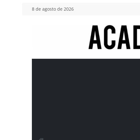
Saltar
8 de agosto de 2026
al
contenido
Academia
del
Motor
Tu
blog
de
coches