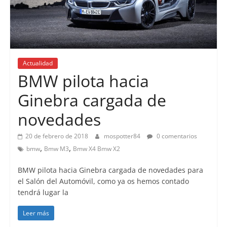
Actualidad
Lanzamientos
BMW pilota hacia
Ginebra cargada de
novedades
20 de febrero de 2018
mospotter84
0 comentarios
,
,
bmw
Bmw M3
Bmw X4 Bmw X2
BMW pilota hacia Ginebra cargada de novedades para
el Salón del Automóvil, como ya os hemos contado
tendrá lugar la
Leer más