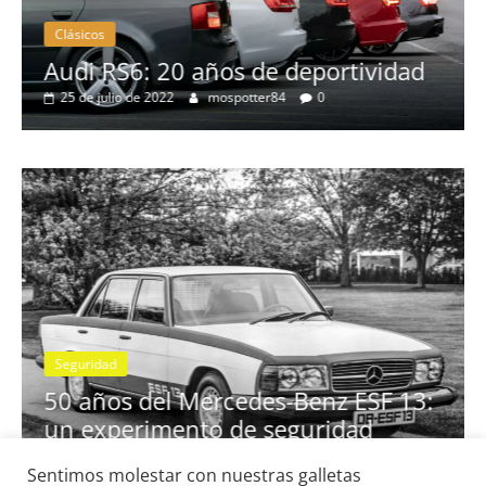
Clásicos
no
Audi RS6: 20 años de deportividad
25 de julio de 2022
mospotter84
0
Seguridad
se
50 años del Mercedes-Benz ESF 13:
un experimento de seguridad
31 de mayo de 2022
mospotter84
0
Sentimos molestar con nuestras galletas