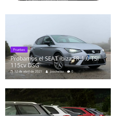
Pruebas
Probamos el SEAT Ibiza FR 1.0 TSI
115cv DSG
12 de abril de 2021
Joschelito
0