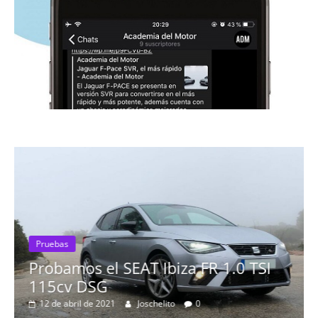
Pruebas
Probamos el SEAT Ibiza FR 1.0 TSI
115cv DSG
12 de abril de 2021
Joschelito
0