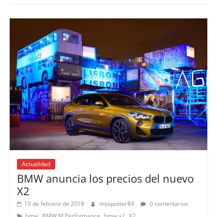
Actualidad
Lanzamientos
BMW anuncia los precios del nuevo
X2
19 de febrero de 2018
mospotter84
0 comentarios
,
,
,
bmw
BMW M Performance
bmw x2
X2