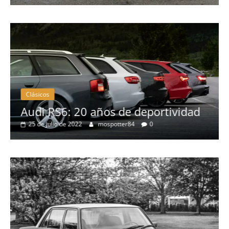
P
Clásicos
o
Audi RS6: 20 años de deportividad
25 de julio de 2022
mospotter84
0