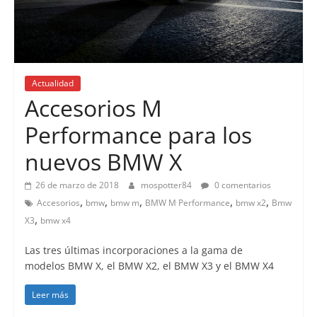
Actualidad
Accesorios M
Performance para los
nuevos BMW X
26 de marzo de 2018
mospotter84
0 comentarios
,
,
,
,
,
Accesorios
bmw
bmw m
BMW M Performance
bmw x2
Bmw
,
X3
bmw x4
Las tres últimas incorporaciones a la gama de
modelos BMW X, el BMW X2, el BMW X3 y el BMW X4
Leer más