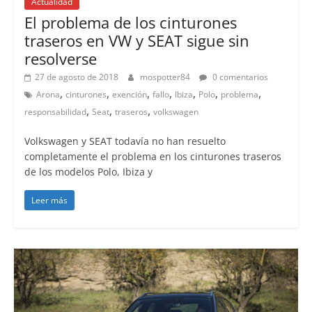
Actualidad
El problema de los cinturones
traseros en VW y SEAT sigue sin
resolverse
27 de agosto de 2018
mospotter84
0 comentarios
,
,
,
,
,
,
,
Arona
cinturones
exención
fallo
Ibiza
Polo
problema
,
,
,
responsabilidad
Seat
traseros
volkswagen
Volkswagen y SEAT todavía no han resuelto
completamente el problema en los cinturones traseros
de los modelos Polo, Ibiza y
Leer más