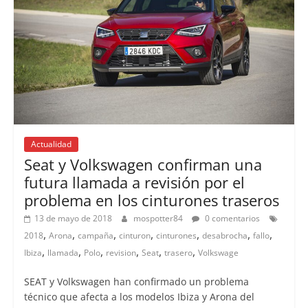
Actualidad
Seat y Volkswagen confirman una
futura llamada a revisión por el
problema en los cinturones traseros
13 de mayo de 2018
mospotter84
0 comentarios
,
,
,
,
,
,
,
2018
Arona
campaña
cinturon
cinturones
desabrocha
fallo
,
,
,
,
,
,
Ibiza
llamada
Polo
revision
Seat
trasero
Volkswage
SEAT y Volkswagen han confirmado un problema
técnico que afecta a los modelos Ibiza y Arona del