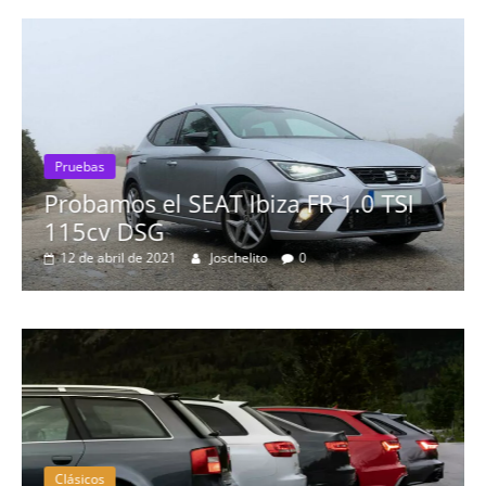
Pruebas
Probamos el SEAT Ibiza FR 1.0 TSI
115cv DSG
12 de abril de 2021
Joschelito
0
Clásicos