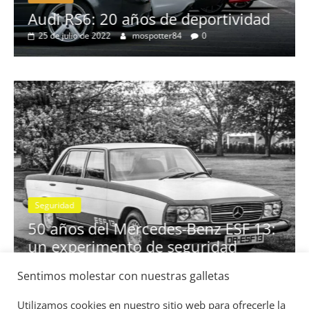
no
Audi RS6: 20 años de deportividad
25 de julio de 2022
mospotter84
0
Seguridad
se
50 años del Mercedes-Benz ESF 13:
un experimento de seguridad
31 de mayo de 2022
mospotter84
0
Sentimos molestar con nuestras galletas
Utilizamos cookies en nuestro sitio web para ofrecerle la