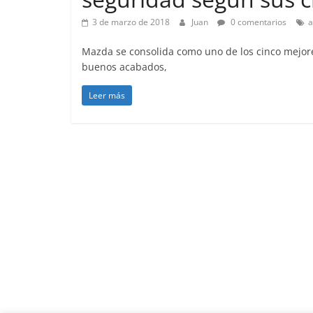
3 de marzo de 2018
Juan
0 comentarios
a
Mazda se consolida como uno de los cinco mejores 
buenos acabados,
Leer más