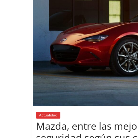
Actualidad
Mazda, entre las mejor
seguridad según sus c