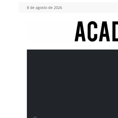
Saltar
8 de agosto de 2026
al
contenido
Academia
del
Motor
Tu
blog
de
coches