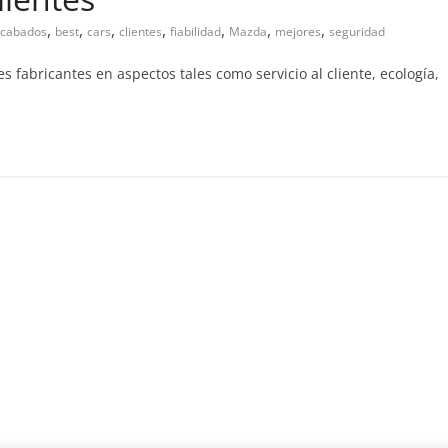
,
,
,
,
,
,
,
cabados
best
cars
clientes
fiabilidad
Mazda
mejores
seguridad
Clásicos
Clase S Coupé W140: 30
fabricantes en aspectos tales como servicio al cliente, ecología,
años de uno de los
Mercedes-Benz más caro
31 de enero de 2022
mospotter84
Seguridad
Llamada a revisión en
Mercedes Clase A fabric
entre 2017-2019
4 de septiembre de 2020
mospotter8
0