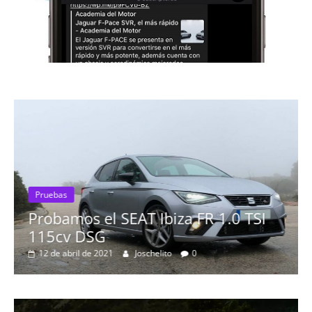
Pruebas
Probamos el SEAT Ibiza FR 1.0 TSI
115cv DSG
12 de abril de 2021
Joschelito
0