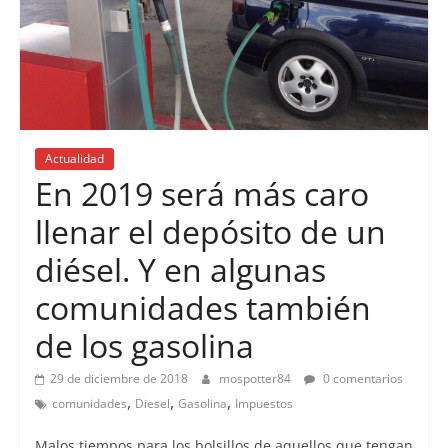
Actualidad
En 2019 será más caro
llenar el depósito de un
diésel. Y en algunas
comunidades también
de los gasolina
29 de diciembre de 2018
mospotter84
0 comentarios
,
,
,
comunidades
Diesel
Gasolina
Impuestos
Malos tiempos para los bolsillos de aquellos que tengan