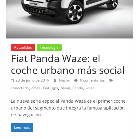
Actualidad
Tecnología
Fiat Panda Waze: el
coche urbano más social
28 de junio de 2019
Nacho
0 comentarios
,
,
,
,
,
,
conectado
cross
Fiat
gps
Movil
Panda
waze
La nueva serie especial Panda Waze es el primer coche
urbano del segmento que integra la famosa aplicación
de navegación
Leer más