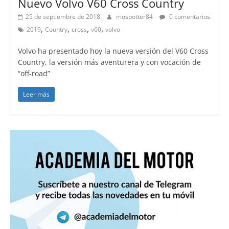
Nuevo Volvo V60 Cross Country
25 de septiembre de 2018
mospotter84
0 comentarios
,
,
,
,
2019
Country
cross
v60
volvo
Volvo ha presentado hoy la nueva versión del V60 Cross
Country, la versión más aventurera y con vocación de
“off-road”
Leer más