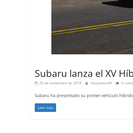
Lanzamientos
Subaru lanza el XV Hí
20 de noviembre de 2018
mospotter84
0 come
Subaru ha presentado su primer vehículo híbrido
Leer más