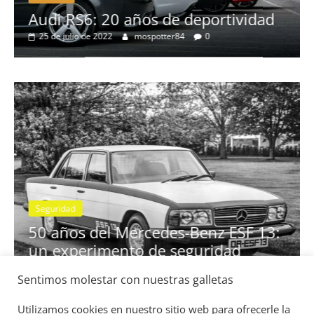
no
Audi RS6: 20 años de deportividad
25 de julio de 2022
mospotter84
0
Seguridad
se
50 años del Mercedes-Benz ESF 13:
un experimento de seguridad
31 de mayo de 2022
mospotter84
0
Sentimos molestar con nuestras galletas
Utilizamos cookies en nuestro sitio web para ofrecerle la