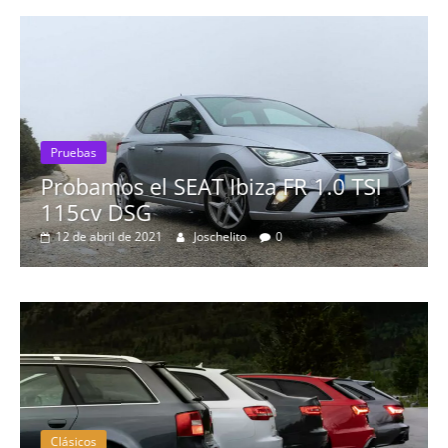
Pruebas
Probamos el SEAT Ibiza FR 1.0 TSI
115cv DSG
12 de abril de 2021
Joschelito
0
Clásicos