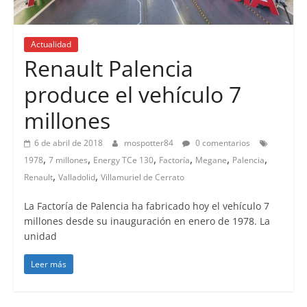
Actualidad
Renault Palencia
produce el vehículo 7
millones
6 de abril de 2018
mospotter84
0 comentarios
,
,
,
,
,
,
1978
7 millones
Energy TCe 130
Factoría
Megane
Palencia
,
,
Renault
Valladolid
Villamuriel de Cerrato
La Factoría de Palencia ha fabricado hoy el vehículo 7
millones desde su inauguración en enero de 1978. La
unidad
Leer más