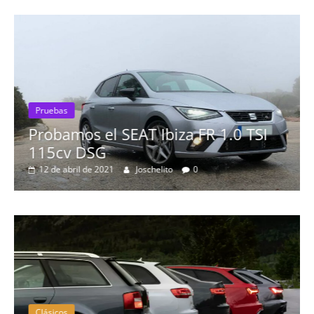
Pruebas
Probamos el SEAT Ibiza FR 1.0 TSI
115cv DSG
12 de abril de 2021
Joschelito
0
Clásicos