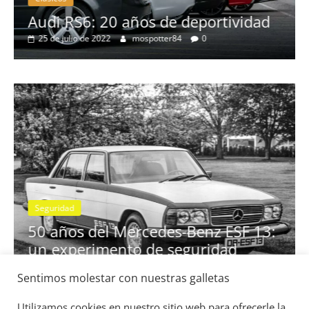
no
Audi RS6: 20 años de deportividad
25 de julio de 2022
mospotter84
0
Seguridad
se
50 años del Mercedes-Benz ESF 13:
un experimento de seguridad
31 de mayo de 2022
mospotter84
0
Sentimos molestar con nuestras galletas
Utilizamos cookies en nuestro sitio web para ofrecerle la