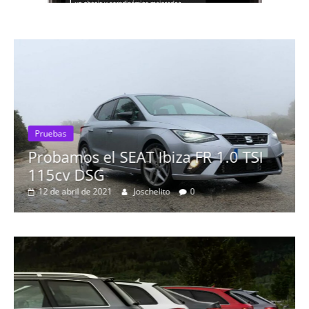
Pruebas
Probamos el SEAT Ibiza FR 1.0 TSI
115cv DSG
12 de abril de 2021
Joschelito
0