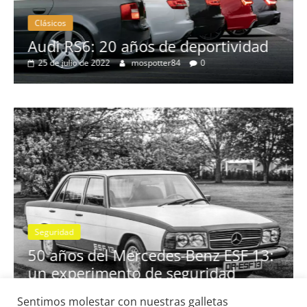
Clásicos
no
Audi RS6: 20 años de deportividad
25 de julio de 2022
mospotter84
0
Seguridad
se
50 años del Mercedes-Benz ESF 13:
un experimento de seguridad
31 de mayo de 2022
mospotter84
0
Sentimos molestar con nuestras galletas