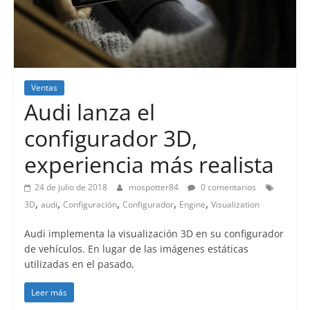
Ventas
Audi lanza el
configurador 3D,
experiencia más realista
24 de julio de 2018
mospotter84
0 comentarios
,
,
,
,
,
3D
audi
Configuración
Configurador
Engine
Visualization
Audi implementa la visualización 3D en su configurador
de vehículos. En lugar de las imágenes estáticas
utilizadas en el pasado,
Leer más