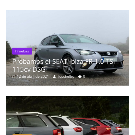
Pruebas
Probamos el SEAT Ibiza FR 1.0 TSI
115cv DSG
12 de abril de 2021
Joschelito
0