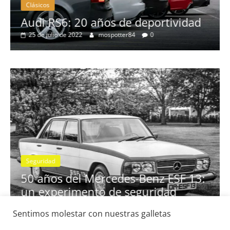
Clásicos
no
Audi RS6: 20 años de deportividad
25 de julio de 2022
mospotter84
0
Seguridad
se
50 años del Mercedes-Benz ESF 13:
un experimento de seguridad
31 de mayo de 2022
mospotter84
0
Sentimos molestar con nuestras galletas