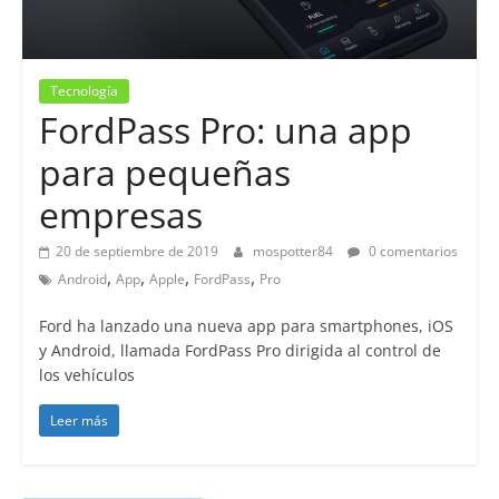
Tecnología
FordPass Pro: una app
para pequeñas
empresas
20 de septiembre de 2019
mospotter84
0 comentarios
,
,
,
,
Android
App
Apple
FordPass
Pro
Ford ha lanzado una nueva app para smartphones, iOS
y Android, llamada FordPass Pro dirigida al control de
los vehículos
Leer más