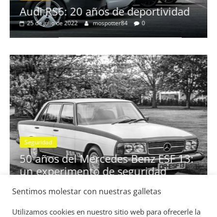
no
Audi RS6: 20 años de deportividad
25 de julio de 2022
mospotter84
0
Seguridad
se
50 años del Mercedes-Benz ESF 13:
un experimento de seguridad
31 de mayo de 2022
mospotter84
0
Sentimos molestar con nuestras galletas
Utilizamos cookies en nuestro sitio web para ofrecerle la