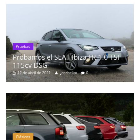
Pruebas
Probamos el SEAT Ibiza FR 1.0 TSI
115cv DSG
12 de abril de 2021
Joschelito
0
Clásicos