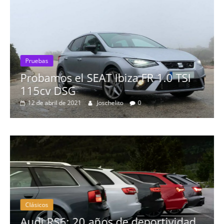
Pruebas
Probamos el SEAT Ibiza FR 1.0 TSI
115cv DSG
12 de abril de 2021
Joschelito
0
Clásicos
no
Audi RS6: 20 años de deportividad