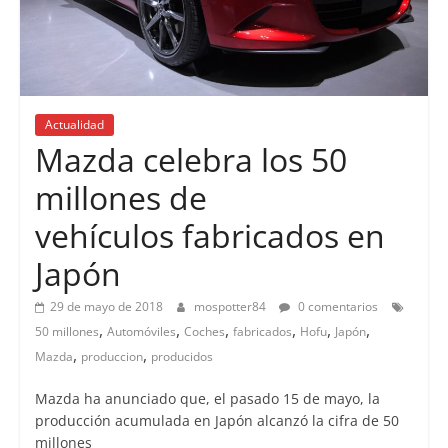
Actualidad
Mazda celebra los 50
millones de
vehículos fabricados en
Japón
29 de mayo de 2018
mospotter84
0 comentarios
,
,
,
,
,
,
50 millones
Automóviles
Coches
fabricados
Hofu
Japón
,
,
Mazda
produccion
producidos
Mazda ha anunciado que, el pasado 15 de mayo, la
producción acumulada en Japón alcanzó la cifra de 50
millones