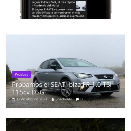
Pruebas
Probamos el SEAT Ibiza FR 1.0 TSI
115cv DSG
12 de abril de 2021
Joschelito
0