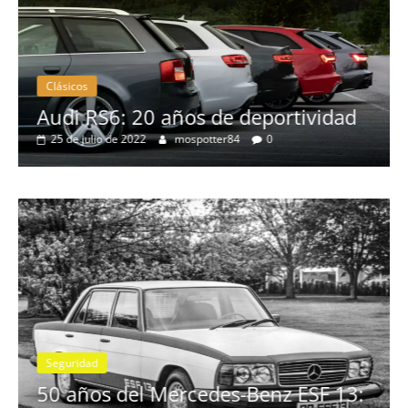
Clásicos
no
Audi RS6: 20 años de deportividad
25 de julio de 2022
mospotter84
0
Seguridad
se
50 años del Mercedes-Benz ESF 13: