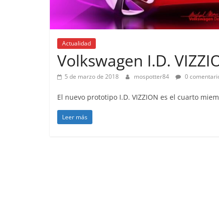
Actualidad
Volkswagen I.D. VIZZIO
5 de marzo de 2018
mospotter84
0 comentari
El nuevo prototipo I.D. VIZZION es el cuarto miem
Leer más