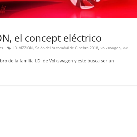
N, el concept eléctrico
Pruebas
,
,
,
os
I.D. VIZZION
Salón del Automóvil de Ginebra 2018
volkswagen
vw
Pequeño gran amor:
probamos el Smart fortw
bro de la familia I.D. de Volkswagen y este busca ser un
EQ
14 de febrero de 2019
Joschelito
Clásicos
Clase S Coupé W140: 30
años de uno de los
Mercedes-Benz más caro
31 de enero de 2022
mospotter84