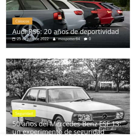
Clásicos
no
Audi RS6: 20 años de deportividad
25 de julio de 2022
mospotter84
0
Seguridad
se
50 años del Mercedes-Benz ESF 13:
un experimento de seguridad