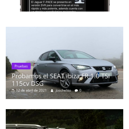
Pruebas
Probamos el SEAT Ibiza FR 1.0 TSI
115cv DSG
12 de abril de 2021
Joschelito
0