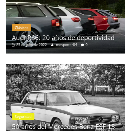
Clásicos
no
Audi RS6: 20 años de deportividad
25 de julio de 2022
mospotter84
0
Seguridad
se
50 años del Mercedes-Benz ESF 13: