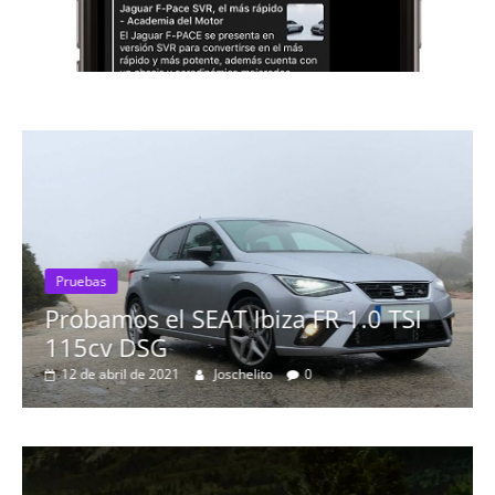
Pruebas
Probamos el SEAT Ibiza FR 1.0 TSI
115cv DSG
12 de abril de 2021
Joschelito
0