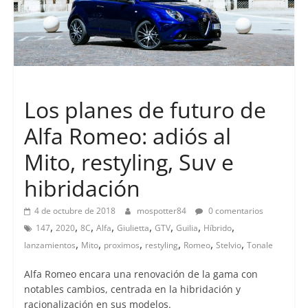
Lanzamientos
Los planes de futuro de
Alfa Romeo: adiós al
Mito, restyling, Suv e
hibridación
4 de octubre de 2018
mospotter84
0 comentarios
,
,
,
,
,
,
,
,
147
2020
8C
Alfa
Giulietta
GTV
Guilia
Híbrido
,
,
,
,
,
,
lanzamientos
Mito
proximos
restyling
Romeo
Stelvio
Tonale
Alfa Romeo encara una renovación de la gama con
notables cambios, centrada en la hibridación y
racionalización en sus modelos.