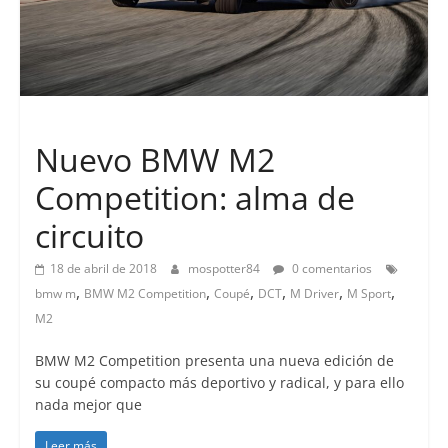
Lanzamientos
Nuevo BMW M2
Competition: alma de
circuito
18 de abril de 2018
mospotter84
0 comentarios
,
,
,
,
,
,
bmw m
BMW M2 Competition
Coupé
DCT
M Driver
M Sport
M2
BMW M2 Competition presenta una nueva edición de
su coupé compacto más deportivo y radical, y para ello
nada mejor que
Leer más