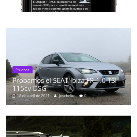
Pruebas
Probamos el SEAT Ibiza FR 1.0 TSI
115cv DSG
12 de abril de 2021
Joschelito
0