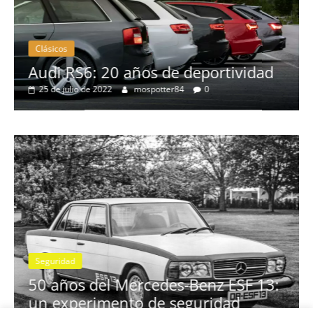
Clásicos
no
Audi RS6: 20 años de deportividad
25 de julio de 2022
mospotter84
0
Seguridad
se
50 años del Mercedes-Benz ESF 13:
un experimento de seguridad