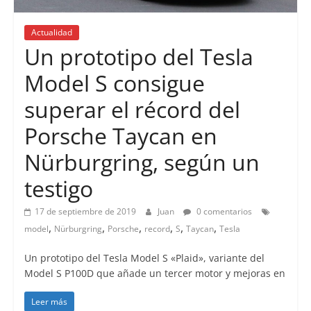
Actualidad
Un prototipo del Tesla
Model S consigue
superar el récord del
Porsche Taycan en
Nürburgring, según un
testigo
17 de septiembre de 2019
Juan
0 comentarios
,
,
,
,
,
,
model
Nürburgring
Porsche
record
S
Taycan
Tesla
Un prototipo del Tesla Model S «Plaid», variante del
Model S P100D que añade un tercer motor y mejoras en
Leer más