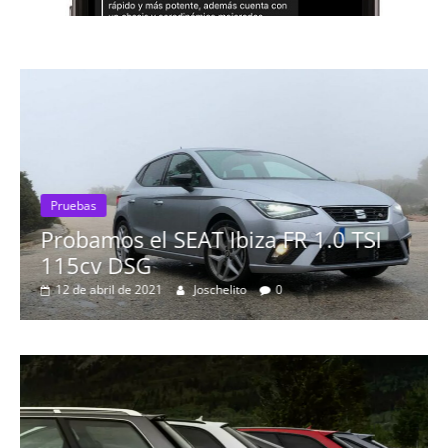
Pruebas
Probamos el SEAT Ibiza FR 1.0 TSI
115cv DSG
12 de abril de 2021
Joschelito
0