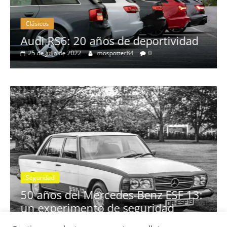
Clásicos
no
Audi RS6: 20 años de deportividad
25 de julio de 2022
mospotter84
0
Seguridad
se
50 años del Mercedes-Benz ESF 13:
un experimento de seguridad
31 de mayo de 2022
mospotter84
0