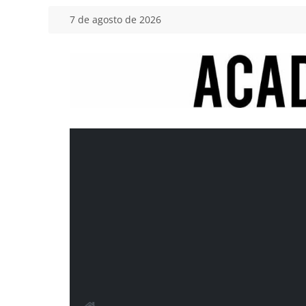
Saltar
7 de agosto de 2026
al
contenido
Academia
del
Motor
Tu
blog
de
coches