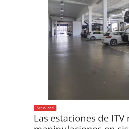
Actualidad
Las estaciones de ITV
manipulaciones en si