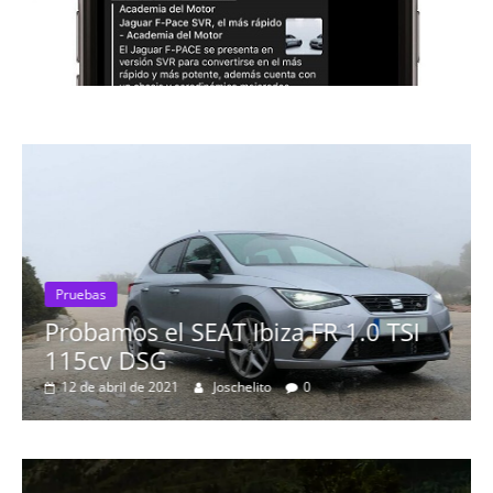
Pruebas
Probamos el SEAT Ibiza FR 1.0 TSI
115cv DSG
12 de abril de 2021
Joschelito
0