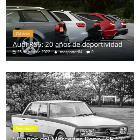
Clásicos
no
Audi RS6: 20 años de deportividad
25 de julio de 2022
mospotter84
0
Seguridad
se
50 años del Mercedes-Benz ESF 13: