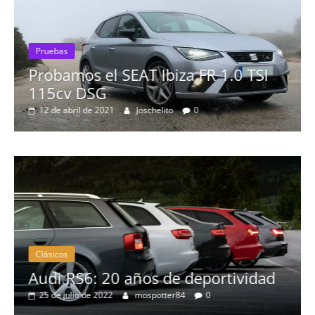
Pruebas
Probamos el SEAT Ibiza FR 1.0 TSI
115cv DSG
12 de abril de 2021
Joschelito
0
Clásicos
no
Audi RS6: 20 años de deportividad
25 de julio de 2022
mospotter84
0