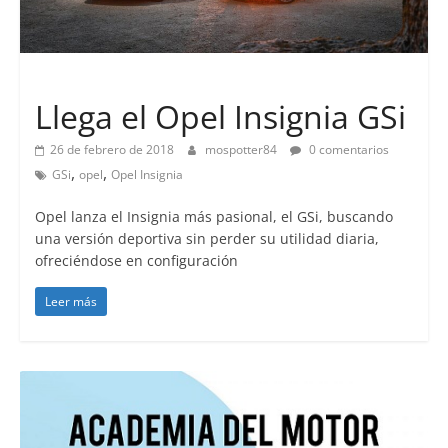
Lanzamientos
Llega el Opel Insignia GSi
26 de febrero de 2018
mospotter84
0 comentarios
,
,
GSi
opel
Opel Insignia
Opel lanza el Insignia más pasional, el GSi, buscando
una versión deportiva sin perder su utilidad diaria,
ofreciéndose en configuración
Leer más