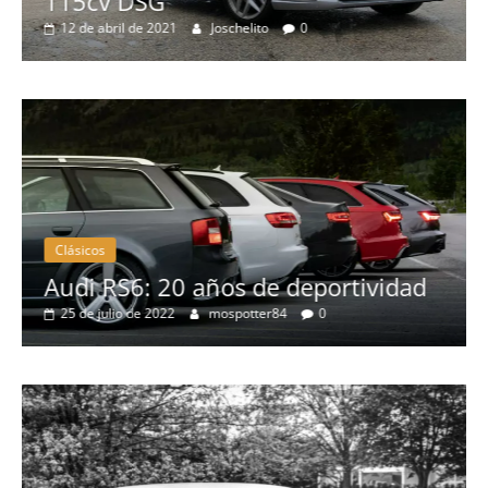
115cv DSG
12 de abril de 2021
Joschelito
0
Clásicos
no
Audi RS6: 20 años de deportividad
25 de julio de 2022
mospotter84
0