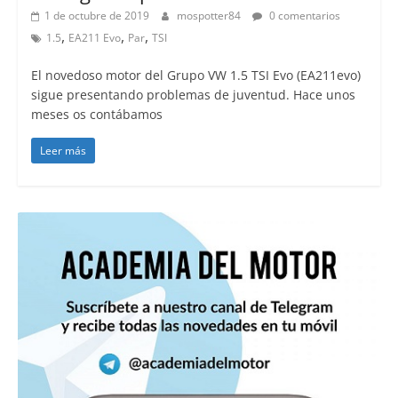
1 de octubre de 2019
mospotter84
0 comentarios
,
,
,
1.5
EA211 Evo
Par
TSI
El novedoso motor del Grupo VW 1.5 TSI Evo (EA211evo)
sigue presentando problemas de juventud. Hace unos
meses os contábamos
Leer más