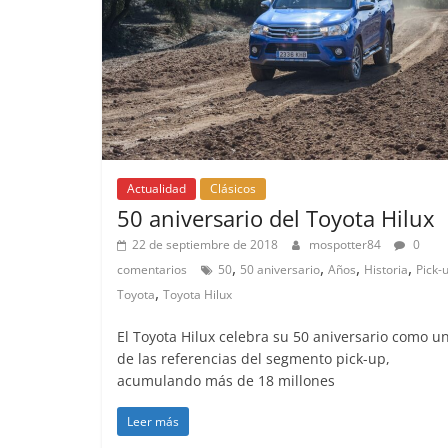
Actualidad
Clásicos
50 aniversario del Toyota Hilux
22 de septiembre de 2018
mospotter84
0
,
,
,
,
comentarios
50
50 aniversario
Años
Historia
Pick-
,
Toyota
Toyota Hilux
El Toyota Hilux celebra su 50 aniversario como u
de las referencias del segmento pick-up,
acumulando más de 18 millones
Leer más