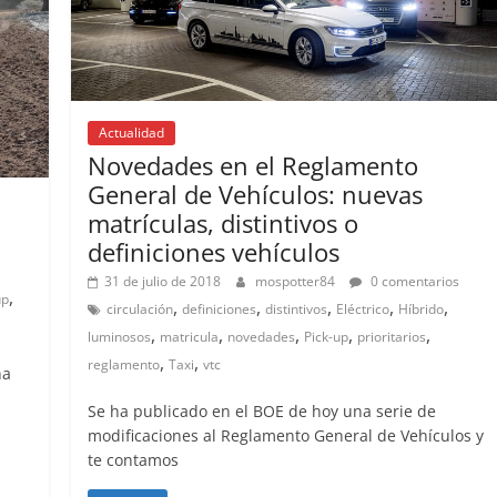
Actualidad
Novedades en el Reglamento
General de Vehículos: nuevas
matrículas, distintivos o
definiciones vehículos
31 de julio de 2018
mospotter84
0 comentarios
,
up
,
,
,
,
,
circulación
definiciones
distintivos
Eléctrico
Híbrido
,
,
,
,
,
luminosos
matricula
novedades
Pick-up
prioritarios
,
,
reglamento
Taxi
vtc
na
Se ha publicado en el BOE de hoy una serie de
modificaciones al Reglamento General de Vehículos y
te contamos