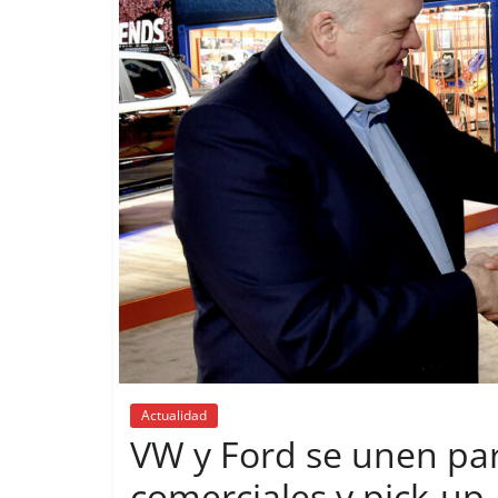
P
p
Actualidad
VW y Ford se unen par
comerciales y pick-up