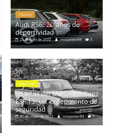
Clásicos
 años de
BMW Serie 7: lujo desde
1977
mospotter84
0
28 de junio de 2022
mospotter84
0
Seguridad
Vídeo
El Mazda CX-5 2022 logra 
máxima nota en las prueb
 Mercedes-Benz
de seguridad del IIHS
xperimento de
11 de noviembre de 2021
mospotter84
0