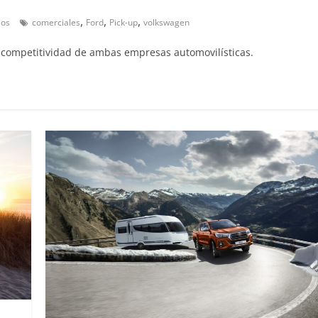
,
,
,
ios
comerciales
Ford
Pick-up
volkswagen
a competitividad de ambas empresas automovilísticas.
Clásicos
Clásicos
Clase S Coupé W140: 30
Audi RS6: 20
años de uno de los
deportividad
Mercedes-Benz más caros
25 de julio de 2022
31 de enero de 2022
mospotter84
0
Seguridad
Llamada a revisión en
Seguridad
Mercedes Clase A fabricados
50 años del
entre 2017-2019
ESF 13: un e
4 de septiembre de 2020
mospotter84
seguridad
0