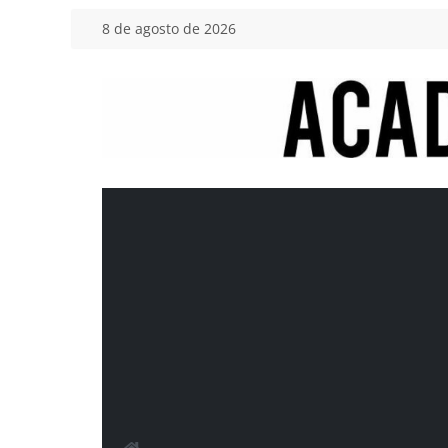
Saltar
8 de agosto de 2026
al
contenido
Academia
del
Motor
Tu
blog
de
coches