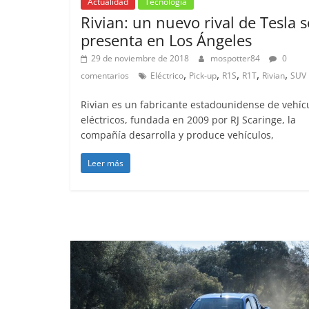
Actualidad
Tecnología
Rivian: un nuevo rival de Tesla s
presenta en Los Ángeles
29 de noviembre de 2018
mospotter84
0
,
,
,
,
,
comentarios
Eléctrico
Pick-up
R1S
R1T
Rivian
SUV
Rivian es un fabricante estadounidense de vehíc
eléctricos, fundada en 2009 por RJ Scaringe, la
compañía desarrolla y produce vehículos,
Leer más