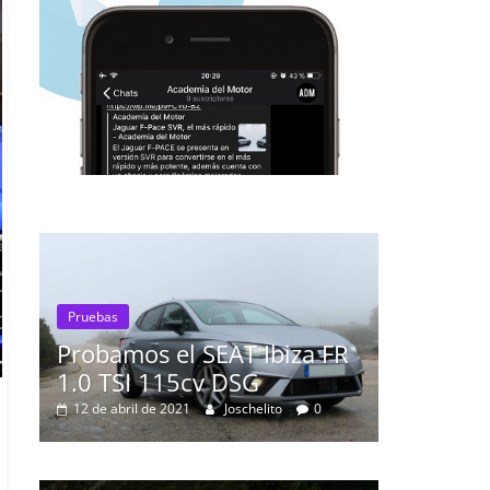
AT Ibiza FR
 DSG
Pruebas
Joschelito
0
Probamos el Mercedes-Ben
A200d
19 de abril de 2020
Joschelito
0