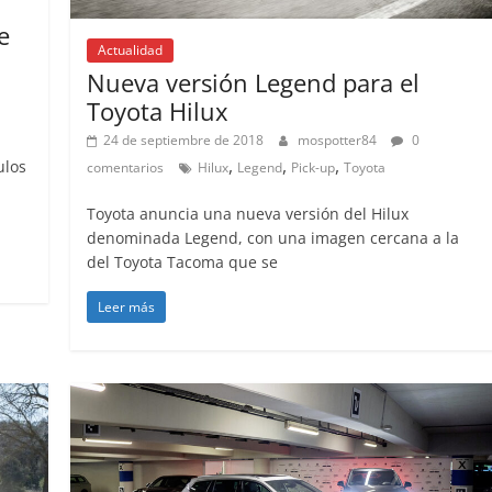
31 de mayo de 2022
e
Actualidad
Nueva versión Legend para el
Toyota Hilux
24 de septiembre de 2018
mospotter84
0
,
,
,
ulos
comentarios
Hilux
Legend
Pick-up
Toyota
Toyota anuncia una nueva versión del Hilux
denominada Legend, con una imagen cercana a la
del Toyota Tacoma que se
Leer más