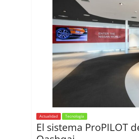
Actualidad
Tecnología
El sistema ProPILOT d
Qashqai