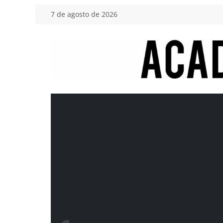
Saltar
7 de agosto de 2026
al
contenido
Academia
del
Motor
Tu
blog
de
coches