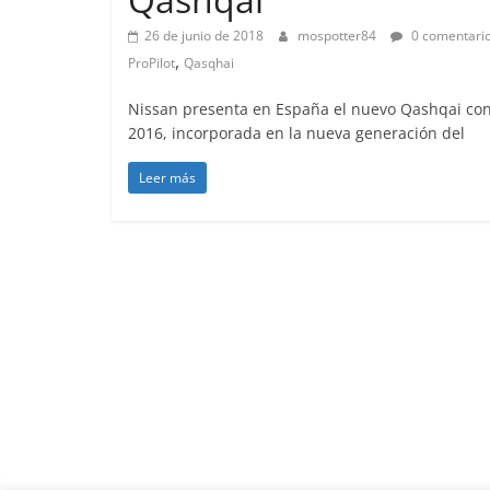
26 de junio de 2018
mospotter84
0 comentari
,
ProPilot
Qasqhai
Nissan presenta en España el nuevo Qashqai con 
2016, incorporada en la nueva generación del
Leer más