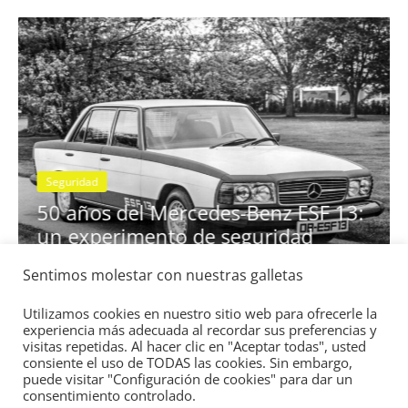
Seguridad
se
50 años del Mercedes-Benz ESF 13:
un experimento de seguridad
31 de mayo de 2022
mospotter84
0
Sentimos molestar con nuestras galletas
Utilizamos cookies en nuestro sitio web para ofrecerle la
experiencia más adecuada al recordar sus preferencias y
visitas repetidas. Al hacer clic en "Aceptar todas", usted
consiente el uso de TODAS las cookies. Sin embargo,
puede visitar "Configuración de cookies" para dar un
consentimiento controlado.
Copyright © 2026
Academia del Motor
. Todos los derechos