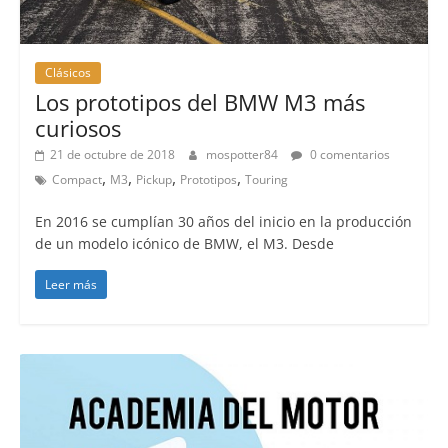
Clásicos
Los prototipos del BMW M3 más
curiosos
21 de octubre de 2018
mospotter84
0 comentarios
,
,
,
,
Compact
M3
Pickup
Prototipos
Touring
En 2016 se cumplían 30 años del inicio en la producción
de un modelo icónico de BMW, el M3. Desde
Leer más