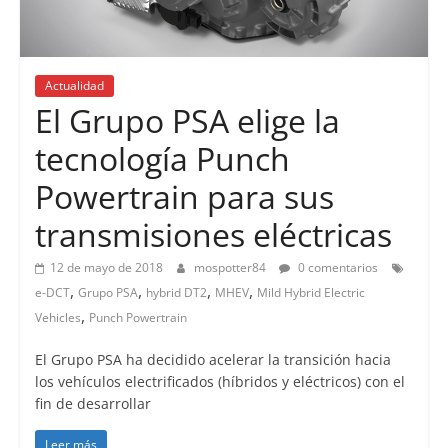
Actualidad
El Grupo PSA elige la
tecnología Punch
Powertrain para sus
transmisiones eléctricas
12 de mayo de 2018
mospotter84
0 comentarios
,
,
,
,
e-DCT
Grupo PSA
hybrid DT2
MHEV
Mild Hybrid Electric
,
Vehicles
Punch Powertrain
El Grupo PSA ha decidido acelerar la transición hacia
los vehículos electrificados (híbridos y eléctricos) con el
fin de desarrollar
Leer más