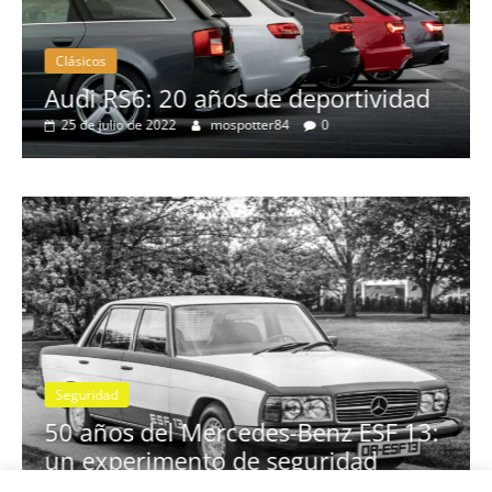
Clásicos
no
Audi RS6: 20 años de deportividad
25 de julio de 2022
mospotter84
0
Seguridad
se
50 años del Mercedes-Benz ESF 13:
un experimento de seguridad
31 de mayo de 2022
mospotter84
0