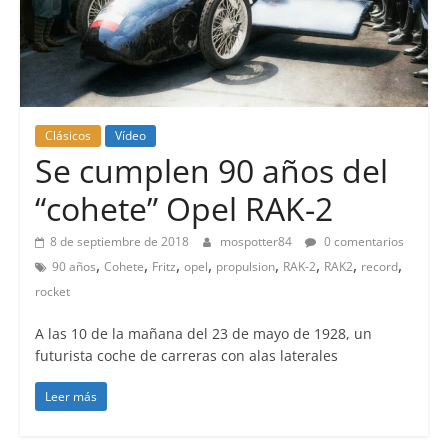
Clásicos
Vídeo
Se cumplen 90 años del
“cohete” Opel RAK-2
8 de septiembre de 2018
mospotter84
0 comentarios
,
,
,
,
,
,
,
,
90 años
Cohete
Fritz
opel
propulsion
RAK-2
RAK2
record
rocket
A las 10 de la mañana del 23 de mayo de 1928, un
futurista coche de carreras con alas laterales
Leer más