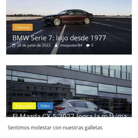
Clásicos
BMW Serie 7: lujo desde 1977
28 de junio de 2022
mospotter84
0
Seguridad
Vídeo
El Mazda CX-5 2022 logra la máxima
nota en las pruebas de seguridad del
Sentimos molestar con nuestras galletas
IIHS