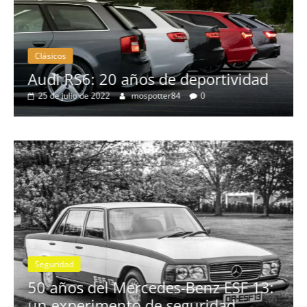
Clásicos
no
Audi RS6: 20 años de deportividad
25 de julio de 2022
mospotter84
0
Seguridad
se
50 años del Mercedes-Benz ESF 13:
un experimento de seguridad