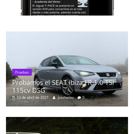
Pruebas
Probamos el SEAT Ibiza FR 1.0 TSI
115cv DSG
12 de abril de 2021
Joschelito
0