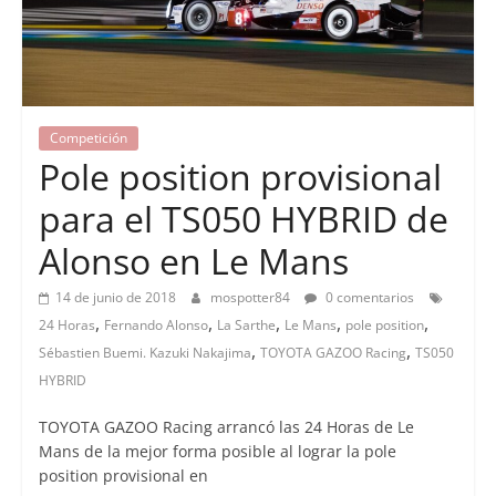
Competición
Pole position provisional
para el TS050 HYBRID de
Alonso en Le Mans
14 de junio de 2018
mospotter84
0 comentarios
,
,
,
,
,
24 Horas
Fernando Alonso
La Sarthe
Le Mans
pole position
,
,
Sébastien Buemi. Kazuki Nakajima
TOYOTA GAZOO Racing
TS050
HYBRID
TOYOTA GAZOO Racing arrancó las 24 Horas de Le
Mans de la mejor forma posible al lograr la pole
position provisional en