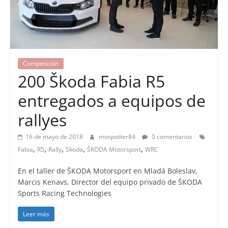
Competición
200 Škoda Fabia R5
entregados a equipos de
rallyes
16 de mayo de 2018
mospotter84
0 comentarios
,
,
,
,
,
Fabia
R5
Rally
Skoda
ŠKODA Motorsport
WRC
En el taller de ŠKODA Motorsport en Mladá Boleslav,
Marcis Kenavs, Director del equipo privado de ŠKODA
Sports Racing Technologies
Leer más