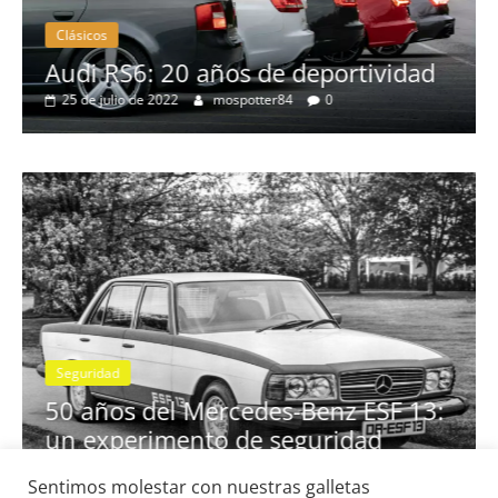
Clásicos
no
Audi RS6: 20 años de deportividad
25 de julio de 2022
mospotter84
0
Seguridad
se
50 años del Mercedes-Benz ESF 13:
un experimento de seguridad
31 de mayo de 2022
mospotter84
0
Sentimos molestar con nuestras galletas