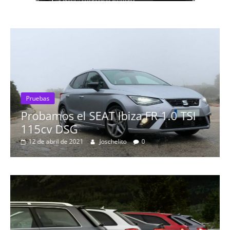
Pruebas
Probamos el SEAT Ibiza FR 1.0 TSI
115cv DSG
12 de abril de 2021
Joschelito
0