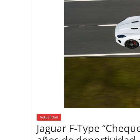
Actualidad
Jaguar F-Type “Chequer
años de deportividad