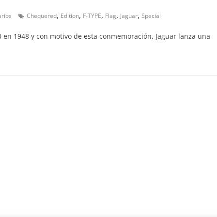
,
,
,
,
,
rios
Chequered
Edition
F-TYPE
Flag
Jaguar
Special
Clásicos
Clase S Coupé W140: 30
0 en 1948 y con motivo de esta conmemoración, Jaguar lanza una
años de uno de los
Mercedes-Benz más caro
31 de enero de 2022
mospotter84
Seguridad
Llamada a revisión en
Mercedes Clase A fabric
entre 2017-2019
4 de septiembre de 2020
mospotter8
0