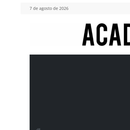
Saltar
7 de agosto de 2026
al
contenido
Academia
del
Motor
Tu
blog
de
coches