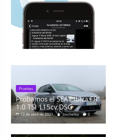
Pruebas
Probamos el SEAT Ibiza FR
1.0 TSI 115cv DSG
Pruebas
o
12 de abril de 2021
Joschelito
0
Probamo
A200d
0
19 de abril 