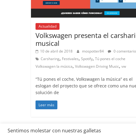
Actualidad
Volkswagen presenta el carshar
musical
10 de abril de 2018
mospotter84
0 comentario
,
,
,
Carsharing
Festivales
Spotify
Tú pones el coche
,
,
Volkswagen la música
Volkswagen Driving Music
vw
“Tú pones el coche, Volkswagen la música” es el
eslogan del proyecto que se ofrece como una nu
solución de
Leer más
Sentimos molestar con nuestras galletas