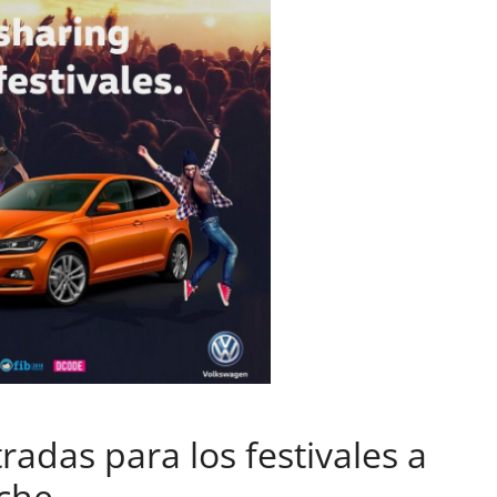
Pruebas
Pequeño gran amor:
probamos el Smart fortw
EQ
adas para los festivales a
14 de febrero de 2019
Joschelito
che