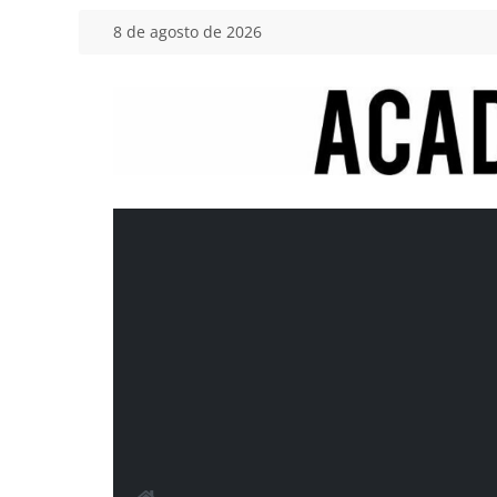
Saltar
8 de agosto de 2026
al
contenido
Academia
del
Motor
Tu
blog
de
coches