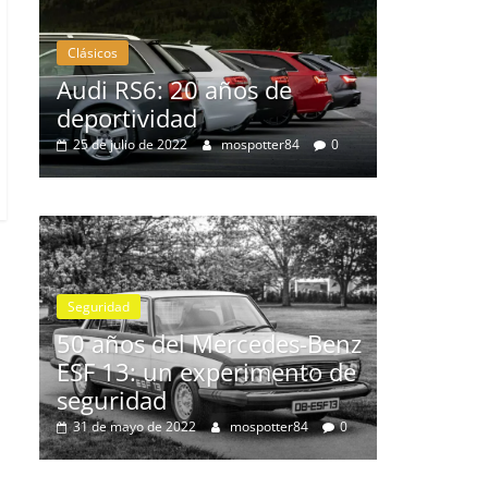
Clásicos
Clásicos
Audi RS6: 20 años de
BMW Seri
deportividad
1977
s
25 de julio de 2022
mospotter84
0
28 de junio 
0
Seguridad
El Mazda
Seguridad
ados
máxima 
50 años del Mercedes-Benz
de segur
ESF 13: un experimento de
4
11 de novie
seguridad
0
31 de mayo de 2022
mospotter84
0