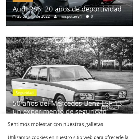
no
Audi RS6: 20 años de deportividad
25 de julio de 2022
mospotter84
0
Seguridad
se
50 años del Mercedes-Benz ESF 13:
un experimento de seguridad
31 de mayo de 2022
mospotter84
0
Sentimos molestar con nuestras galletas
Utilizamos cookies en nuestro sitio web para ofrecerle la