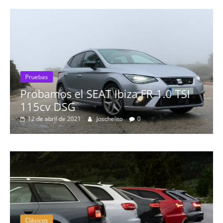
Pruebas
Probamos el SEAT Ibiza FR 1.0 TSI
115cv DSG
12 de abril de 2021
Joschelito
0
Clásicos