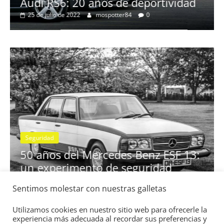
o
Audi RS6: 20 años de deportividad
25 de julio de 2022
mospotter84
0
Seguridad
se
50 años del Mercedes-Benz ESF 13:
un experimento de seguridad
31 de mayo de 2022
mospotter84
0
Sentimos molestar con nuestras galletas
Utilizamos cookies en nuestro sitio web para ofrecerle la
experiencia más adecuada al recordar sus preferencias y