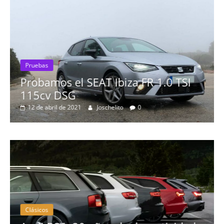
Pruebas
Probamos el SEAT Ibiza FR 1.0 TSI
115cv DSG
12 de abril de 2021
Joschelito
0
Clásicos