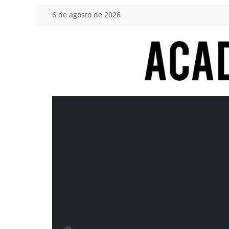
Saltar
6 de agosto de 2026
al
contenido
Academia
del
Motor
Tu
blog
de
coches