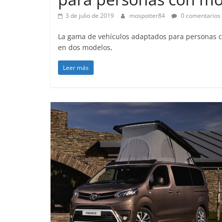
3 de julio de 2019
mospotter84
0 comentarios
La gama de vehículos adaptados para personas c
en dos modelos,
Leer más