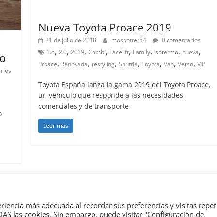
Lanzamientos
Nueva Toyota Proace 2019
21 de julio de 2018
mospotter84
0 comentarios
,
,
,
,
,
,
,
,
1.5
2.0
2019
Combi
Facelift
Family
isotermo
nueva
so
,
,
,
,
,
,
,
Proace
Renovada
restyling
Shuttle
Toyota
Van
Verso
VIP
rios
Toyota España lanza la gama 2019 del Toyota Proace,
un vehículo que responde a las necesidades
comerciales y de transporte
o
Leer más
erechos reservados.
eriencia más adecuada al recordar sus preferencias y visitas repet
dPress
.
ODAS las cookies. Sin embargo, puede visitar "Configuración de