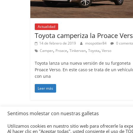
Actualidad
Toyota camperiza la Proace Ver
14 de febrero de 2019
mospotter84
0 comenta
,
,
,
,
Camper
Proace
Tinkervan
Toyota
Verso
Toyota lanza una nueva versión de su furgoneta
Proace Verso. En este caso se trata de un vehícul
con una
Leer más
Sentimos molestar con nuestras galletas
Copyright © 2026
Academia del Motor
. Todos los d
Utilizamos cookies en nuestro sitio web para ofrecerle la exp
Tema:
ColorMag
por ThemeGrill. Funciona con
Wor
Al hacer clic en "Aceptar todas", usted consiente el uso de T