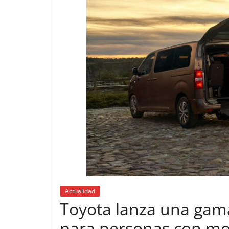
Actualidad
Toyota lanza una gam
para personas con mo