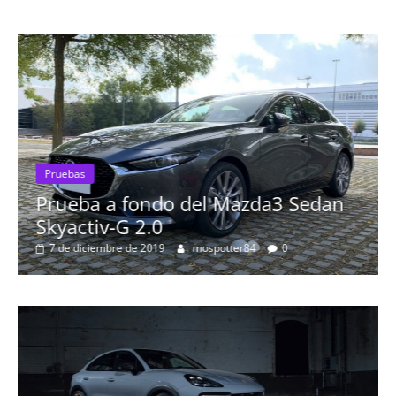
a fondo del Mazda3 Sedan
Pruebas
v-G 2.0
Probamos el
mbre de 2019
mospotter84
0
más especta
8 de septiembre d