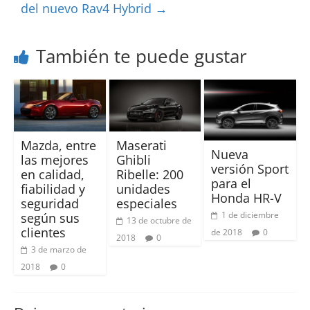
del nuevo Rav4 Hybrid
→
También te puede gustar
Mazda, entre
Maserati
Nueva
las mejores
Ghibli
versión Sport
en calidad,
Ribelle: 200
para el
fiabilidad y
unidades
Honda HR-V
seguridad
especiales
1 de diciembre
según sus
13 de octubre de
clientes
de 2018
0
2018
0
3 de marzo de
2018
0