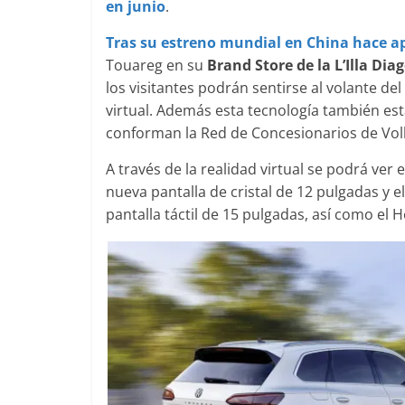
en junio
.
Tras su estreno mundial en China hace a
Touareg en su
Brand Store de la L’Illa Dia
Clásicos
Clásicos
los visitantes podrán sentirse al volante de
Audi RS6: 20 años de
BMW Serie 7
virtual. Además esta tecnología también est
deportividad
1977
conforman la Red de Concesionarios de Vo
25 de julio de 2022
mospotter84
0
28 de junio de 202
A través de la realidad virtual se podrá ver e
nueva pantalla de cristal de 12 pulgadas y
pantalla táctil de 15 pulgadas, así como el 
Seguridad
Víde
El Mazda CX
Seguridad
máxima not
50 años del Mercedes-Benz
de segurida
ESF 13: un experimento de
11 de noviembre d
seguridad