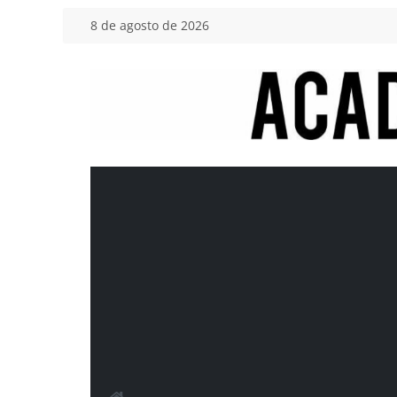
Saltar
8 de agosto de 2026
al
contenido
Academia
del
Motor
Tu
blog
de
coches