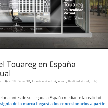
el Touareg en España
Pruebas
ual
Prueba a fondo del Mazd
,
,
,
,
,
,
s
2018
Gafas 3D
Innovision Cockpit
nuevo
Realidad virtual
SUV
Sedan Skyactiv-G 2.0
7 de diciembre de 2019
mospotter84
l Mercedes-Benz
0
lona antes de su llegada a España mediante la realidad
signia de la marca llegará a los concesionarios a partir
0
Joschelito
0