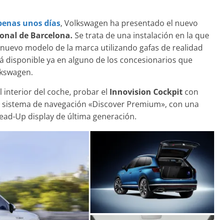
penas unos días
, Volkswagen ha presentado el nuevo
gonal de Barcelona.
Se trata de una instalación en la que
Clásicos
l nuevo modelo de la marca utilizando gafas de realidad
: lujo desde
á disponible ya en alguno de los concesionarios que
20 años del Porsche
lkswagen.
Cayenne
2
mospotter84
0
10 de junio de 2022
mospotter84
l interior del coche, probar el
Innovision Cockpit
con
 el sistema de navegación «Discover Premium», con una
Head-Up display de última generación.
o
-5 2022 logra la
a en las pruebas
d del IIHS
e 2021
mospotter84