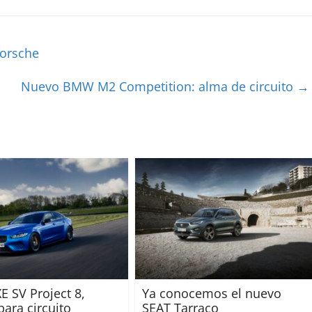
Porsche
Nuevo BMW M2 Competition: alma de circuito
→
E SV Project 8,
Ya conocemos el nuevo
para circuito
SEAT Tarraco