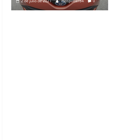
0
2 de julio de 2021
mospotter84
0
0
0