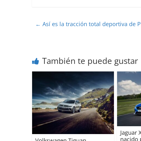
←
Así es la tracción total deportiva de 
También te puede gustar
Jaguar X
nacido 
Volkswagen Tiguan