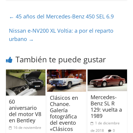
←
45 años del Mercedes-Benz 450 SEL 6.9
Nissan e-NV200 XL Voltia: a por el reparto
urbano
→
También te puede gustar
Mercedes-
Clásicos en
60
Benz SL R
Chanoe.
aniversario
129: vuelta a
Galería
del motor V8
1989
fotográfica
en Bentley
del evento
1 de diciembre
16 de noviembre
«Clásicos
de 2018
0