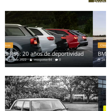
Probamos el Mercedes-Benz A200d
19 de abril de 2020
Joschelito
0
Clásicos
d
BMW Serie 7: lujo desde 1977
28 de junio de 2022
mospotter84
0