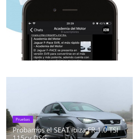
Pruebas
Probamos el SEAT Ibiza FR 1.0 TSI
115cv DSG