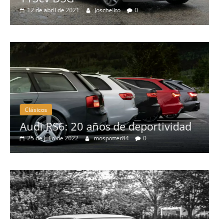
12 de abril de 2021
Joschelito
0
Clásicos
no
Audi RS6: 20 años de deportividad
25 de julio de 2022
mospotter84
0