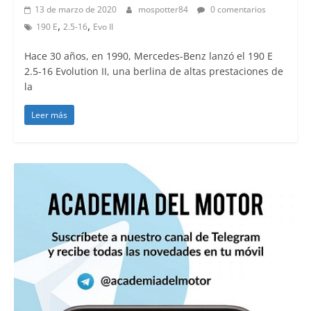
13 de marzo de 2020
mospotter84
0 comentarios
,
,
190 E
2.5-16
Evo II
Hace 30 años, en 1990, Mercedes-Benz lanzó el 190 E
2.5-16 Evolution II, una berlina de altas prestaciones de
la
Leer más