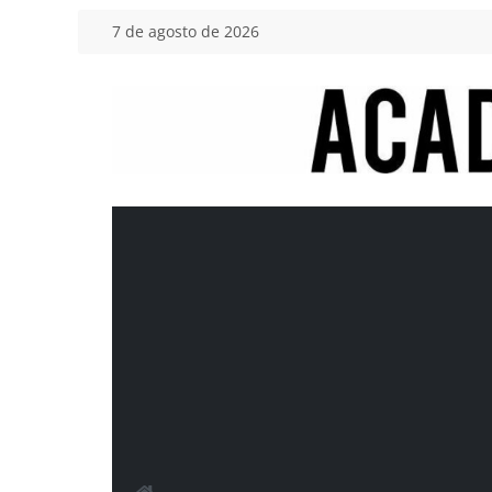
Saltar
7 de agosto de 2026
al
contenido
Academia
del
Motor
Tu
blog
de
coches