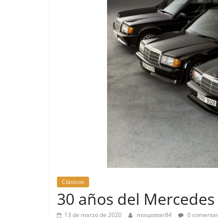
Clásicos
30 años del Mercedes 1
13 de marzo de 2020
mospotter84
0 comentar