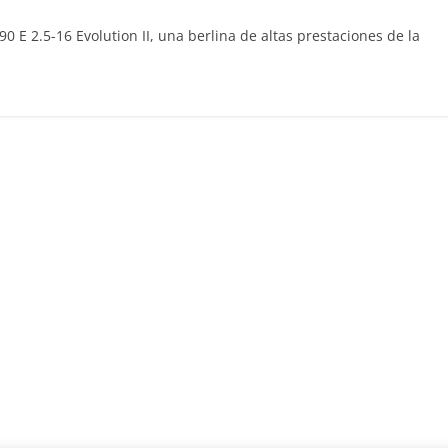
 E 2.5-16 Evolution II, una berlina de altas prestaciones de la
Clásicos
Clase S Coupé W140: 30
años de uno de los
Mercedes-Benz más caro
31 de enero de 2022
mospotter84
Seguridad
Llamada a revisión en
Mercedes Clase A fabric
entre 2017-2019
4 de septiembre de 2020
mospotter8
0