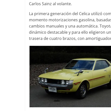
Carlos Sainz al volante.
Mercedes-B
31 de enero de 20
La primera generación del Celica utilizó co
momento motorizaciones gasolina, basadas en
cambios manuales y una automática. Toyota
dinámico destacable y para ello eligieron 
Seguridad
trasera de cuatro brazos, con amortiguado
Llamada a r
Mercedes Cl
entre 2017
4 de septiembre d
0