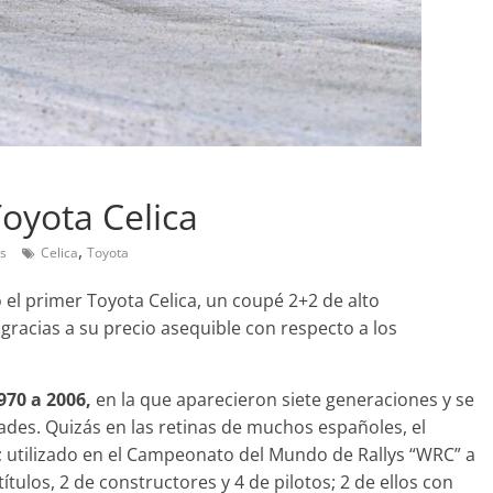
Pruebas
Probamos el SEAT Ibiza F
an amor:
1.0 TSI 115cv DSG
oyota Celica
l Smart fortwo
12 de abril de 2021
Joschelito
0
,
s
Celica
Toyota
2019
Joschelito
0
 el primer Toyota Celica, un coupé 2+2 de alto
gracias a su precio asequible con respecto a los
970 a 2006,
en la que aparecieron siete generaciones y se
des. Quizás en las retinas de muchos españoles, el
Clásicos
 utilizado en el Campeonato del Mundo de Rallys “WRC” a
upé W140: 30
Audi RS6: 20 años de
títulos, 2 de constructores y 4 de pilotos; 2 de ellos con
 de los