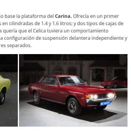
deportividad
enz más caros
25 de julio de 2022
mospotter84
22
mospotter84
0
mo base la plataforma del
Carina.
Ofrecía en un primer
 cilindradas de 1.4 y 1.6 litros; y dos tipos de cajas de
 quería que el Celica tuviera un comportamiento
una configuración de suspensión delantera independiente y
res separados.
evisión en
Seguridad
ase A fabricados
50 años del Mercedes-Be
-2019
ESF 13: un experimento 
e 2020
mospotter84
seguridad
31 de mayo de 2022
mospotter84