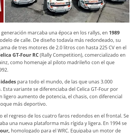
a generación marcaba una época en los rallys, en
1989
odelo de calle. De diseño todavía más redondeado, su
ma de tres motores de 2.0 litros con hasta 225 CV en el
elica GT-Four RC
(Rally Competition), comercializado en
ainz, como homenaje al piloto madrileño con el que
992.
nidades
para todo el mundo, de las que unas 3.000
 Esta variante se diferenciaba del Celica GT-Four por
un ligero aumento de potencia, el chasis, con diferencial
n toque más deportivo.
o el regreso de los cuatro faros redondos en el frontal. Se
aba una nueva plataforma más rígida y ligera. En 1994 se
Four,
homologado para el WRC. Equipaba un motor de