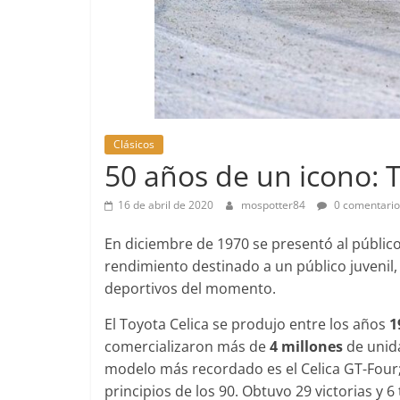
Pruebas
Clásicos
Pequeño gr
50 años de un icono: T
probamos e
EQ
16 de abril de 2020
mospotter84
0 comentario
14 de febrero de 
En diciembre de 1970 se presentó al público
rendimiento destinado a un público juvenil, 
deportivos del momento.
El Toyota Celica se produjo entre los años
1
Clásicos
comercializaron más de
4 millones
de unida
modelo más recordado es el Celica GT-Four;
Clase S Co
principios de los 90. Obtuvo 29 victorias y 6 
años de uno