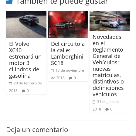
También te puede gustar
Novedades
en el
El Volvo
Del circuito a
Reglamento
XC40
la calle:
General de
estrenará un
Lamborghini
Vehículos:
motor 3
SC18
nuevas
cilindros de
17 de noviembre
matrículas,
gasolina
de 2018
0
distintivos o
20 de febrero de
definiciones
2018
0
vehículos
31 de julio de
2018
0
Deja un comentario