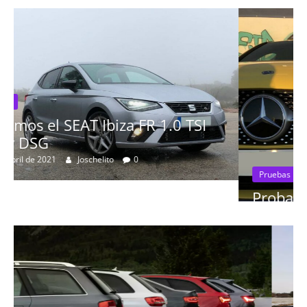
I
Pruebas
Probamos el Mercedes-Benz A200d
19 de abril de 2020
Joschelito
0