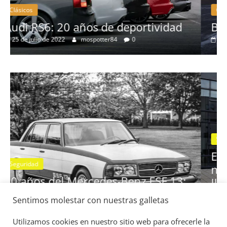
Clásicos
idad
BMW Serie 7: lujo desde 1977
28 de junio de 2022
mospotter84
0
Seguridad
Vídeo
El Mazda CX-5 2022 logra la máxi
nota en las pruebas de seguridad d
Sentimos molestar con nuestras galletas
 13:
IIHS
11 de noviembre de 2021
mospotter84
0
Utilizamos cookies en nuestro sitio web para ofrecerle la