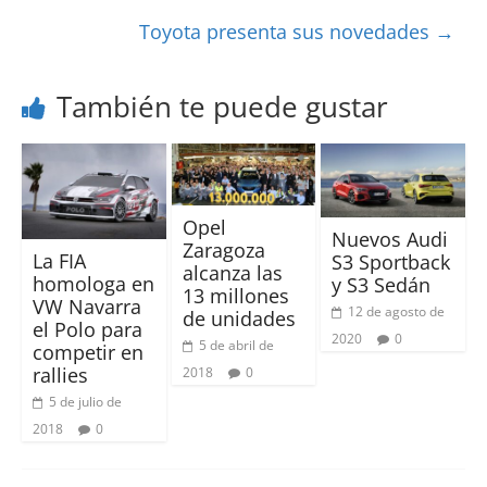
Toyota presenta sus novedades
→
También te puede gustar
Opel
Nuevos Audi
Zaragoza
La FIA
S3 Sportback
alcanza las
homologa en
y S3 Sedán
13 millones
VW Navarra
12 de agosto de
de unidades
el Polo para
2020
0
5 de abril de
competir en
rallies
2018
0
5 de julio de
2018
0