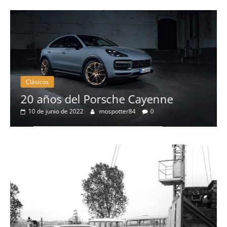
Clásicos
Cl
20 años del Porsche Cayenne
50
10 de junio de 2022
mospotter84
0
el
4
S