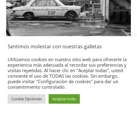
L
T
g
Seguridad
Sentimos molestar con nuestras galletas
Mercedes-Benz ESF 05: 50 años de
Utilizamos cookies en nuestro sitio web para ofrecerle la
seguridad
experiencia más adecuada al recordar sus preferencias y
visitas repetidas. Al hacer clic en "Aceptar todas", usted
21 de octubre de 2021
mospotter84
0
consiente el uso de TODAS las cookies. Sin embargo,
puede visitar "Configuración de cookies" para dar un
consentimiento controlado.
Cookie Opciones
Aceptar todo
Copyright © 2026
Academia del Motor
. Todos los derechos
reservados.
Tema:
ColorMag
por ThemeGrill. Funciona con
WordPress
.