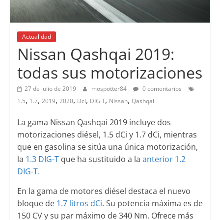
Actualidad
Nissan Qashqai 2019:
todas sus motorizaciones
27 de julio de 2019
mospotter84
0 comentarios
,
,
,
,
,
,
,
1.5
1.7
2019
2020
Dci
DIG T
Nissan
Qashqai
La gama Nissan Qashqai 2019 incluye dos
motorizaciones diésel, 1.5 dCi y 1.7 dCi, mientras
que en gasolina se sitúa una única motorización,
la
1.3 DIG-T
que ha sustituido a la
anterior 1.2
DIG-T.
En la gama de motores diésel destaca el nuevo
bloque de
1.7 litros dCi
. Su potencia máxima es de
150 CV y su par máximo de 340 Nm. Ofrece más