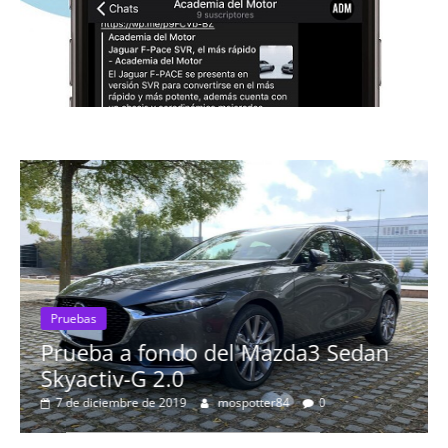
Pruebas
Prueba a fondo del Mazda3 Sedan
Prue
Skyactiv-G 2.0
Pro
7 de diciembre de 2019
mospotter84
0
más
8 d