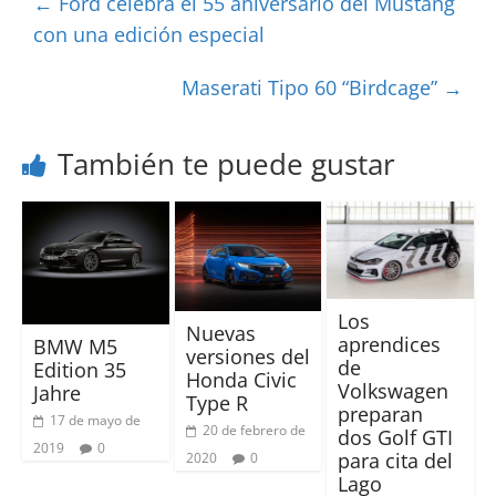
←
Ford celebra el 55 aniversario del Mustang
con una edición especial
Maserati Tipo 60 “Birdcage”
→
También te puede gustar
Los
Nuevas
aprendices
BMW M5
versiones del
de
Edition 35
Honda Civic
Volkswagen
Jahre
Type R
preparan
17 de mayo de
20 de febrero de
dos Golf GTI
2019
0
para cita del
2020
0
Lago